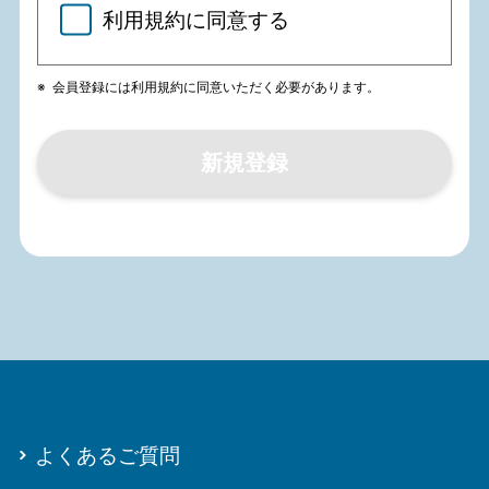
す。）が提供するインターネットサー
利用規約に同意する
ビス「マイカーポート」において、当
社が提供する各種サービス（以下「本
会員登録には利用規約に同意いただく必要があります。
サービス」といいます。）の提供の諸
条件を定めたものです。
新規登録
第1条 （適用範囲）
1.本規約は、当社とお客様との間の本
サービスの利用に関わる一切の関係に
適用されます。
2.本規約の内容と、本規約外における
本サービスの説明等とが異なる場合
よくあるご質問
は、本規約の規定が優先して適用され